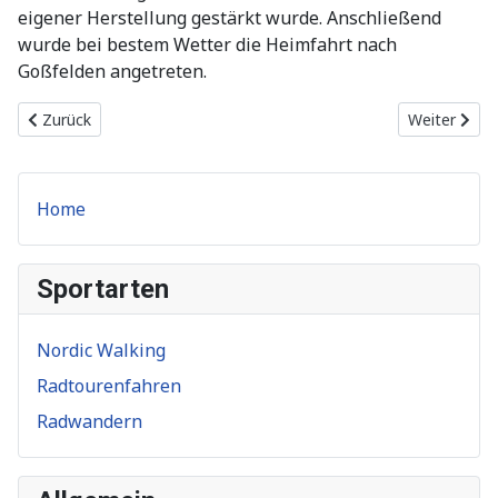
eigener Herstellung gestärkt wurde. Anschließend
wurde bei bestem Wetter die Heimfahrt nach
Goßfelden angetreten.
Vorheriger Beitrag: 22.09.2013 - Letzte Radwanderfahrt 2013 de
Nächster Be
Zurück
Weiter
Home
Sportarten
Nordic Walking
Radtourenfahren
Radwandern