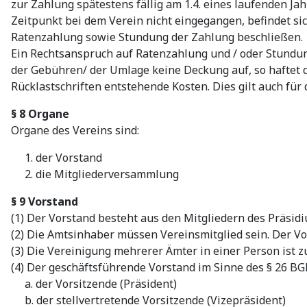
zur Zahlung spätestens fällig am 1.4. eines laufenden J
Zeitpunkt bei dem Verein nicht eingegangen, befindet sic
Ratenzahlung sowie Stundung der Zahlung beschließen.
Ein Rechtsanspruch auf Ratenzahlung und / oder Stundun
der Gebühren/ der Umlage keine Deckung auf, so haftet 
Rücklastschriften entstehende Kosten. Dies gilt auch für 
§ 8 Organe
Organe des Vereins sind:
1. der Vorstand
2. die Mitgliederversammlung
§ 9 Vorstand
(1) Der Vorstand besteht aus den Mitgliedern des Präsid
(2) Die Amtsinhaber müssen Vereinsmitglied sein. Der V
(3) Die Vereinigung mehrerer Ämter in einer Person ist zu
(4) Der geschäftsführende Vorstand im Sinne des § 26 BG
a. der Vorsitzende (Präsident)
b. der stellvertretende Vorsitzende (Vizepräsident)