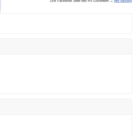
(zur Facebook Seite des RV Goßfelden
→
hier klicken
)