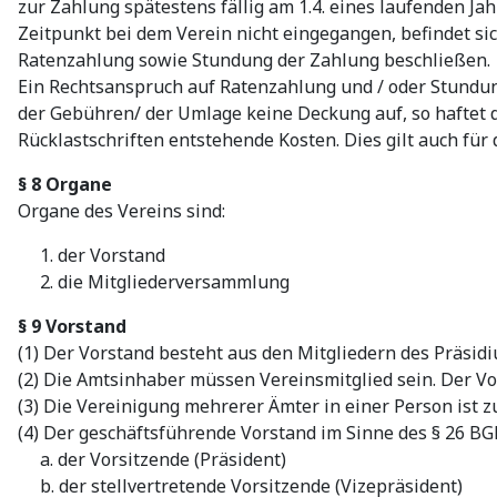
zur Zahlung spätestens fällig am 1.4. eines laufenden J
Zeitpunkt bei dem Verein nicht eingegangen, befindet sic
Ratenzahlung sowie Stundung der Zahlung beschließen.
Ein Rechtsanspruch auf Ratenzahlung und / oder Stundun
der Gebühren/ der Umlage keine Deckung auf, so haftet 
Rücklastschriften entstehende Kosten. Dies gilt auch für 
§ 8 Organe
Organe des Vereins sind:
1. der Vorstand
2. die Mitgliederversammlung
§ 9 Vorstand
(1) Der Vorstand besteht aus den Mitgliedern des Präsid
(2) Die Amtsinhaber müssen Vereinsmitglied sein. Der V
(3) Die Vereinigung mehrerer Ämter in einer Person ist zu
(4) Der geschäftsführende Vorstand im Sinne des § 26 BG
a. der Vorsitzende (Präsident)
b. der stellvertretende Vorsitzende (Vizepräsident)